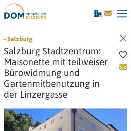
direkt zur Navigation
direkt zum Inhalt
- Salzburg
Salzburg Stadtzentrum:
Maisonette mit teilweiser
Bürowidmung und
Gartenmitbenutzung in
der Linzergasse